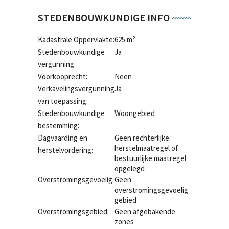
STEDENBOUWKUNDIGE INFO
Kadastrale Oppervlakte:
625 m²
Stedenbouwkundige
Ja
vergunning:
Voorkooprecht:
Neen
Verkavelingsvergunning
Ja
van toepassing:
Stedenbouwkundige
Woongebied
bestemming:
Dagvaarding en
Geen rechterlijke
herstelmaatregel of
herstelvordering:
bestuurlijke maatregel
opgelegd
Overstromingsgevoelig:
Geen
overstromingsgevoelig
gebied
Overstromingsgebied:
Geen afgebakende
zones