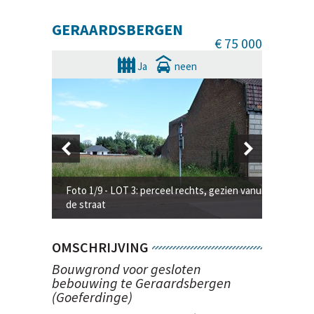
GERAARDSBERGEN
€ 75 000
Ja
neen
een (3 loten)
Foto 1/9 - LOT 3: perceel rechts, gezien vanuit
de straat
Foto 2/9
OMSCHRIJVING
Bouwgrond voor gesloten
bebouwing te Geraardsbergen
(Goeferdinge)