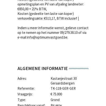
opmetingsplan en PV van afpaling landmeter:
€850,00 + 21% BTW,
Kosten (gedeelte ten laste van koper)
verkavelingsakte: €513,17, BTW inclusief |
Indien u meer informatie wenst, gelieve contact
op te nemen op het nummer 09/279.38.10 of via
e-mail info@optimumvastgoed.be.
ALGEMENE INFORMATIE
Adres:
Kastanjestraat 30
Geraardsbergen
Referentie:
TK-118-GER-GER
Vraagprijs:
€ 75.000
Type:
Grond
Beschikbaar vanaf:
Bij akte