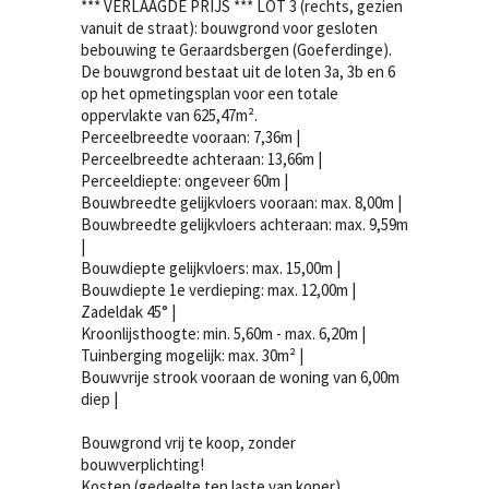
*** VERLAAGDE PRIJS *** LOT 3 (rechts, gezien
vanuit de straat): bouwgrond voor gesloten
bebouwing te Geraardsbergen (Goeferdinge).
De bouwgrond bestaat uit de loten 3a, 3b en 6
op het opmetingsplan voor een totale
oppervlakte van 625,47m².
Perceelbreedte vooraan: 7,36m |
Perceelbreedte achteraan: 13,66m |
Perceeldiepte: ongeveer 60m |
Bouwbreedte gelijkvloers vooraan: max. 8,00m |
Bouwbreedte gelijkvloers achteraan: max. 9,59m
|
Bouwdiepte gelijkvloers: max. 15,00m |
Bouwdiepte 1e verdieping: max. 12,00m |
Zadeldak 45° |
Kroonlijsthoogte: min. 5,60m - max. 6,20m |
Tuinberging mogelijk: max. 30m² |
Bouwvrije strook vooraan de woning van 6,00m
diep |
Bouwgrond vrij te koop, zonder
bouwverplichting!
Kosten (gedeelte ten laste van koper)