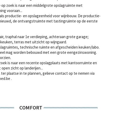
 op zoek is naar een middelgrote opslagruimte met
ng vooraan...
ls productie- en opslageenheid voor wijnbouw. De productie-
rnieuwd, de ontvangstruimte met tastingruimte op de eerste
air, traphal naar 1e verdieping, achteraan grote garage;
 keuken, terras met uitzicht op wijngaard.
lagruimtes, technische ruimte en afgescheiden keuken/labo.
rceel mag worden bebouwd met een grote eengezinswoning.
orzien.
 zoek is naar een recente opslagplaats met kantoorruimte en
pen zicht op landerijen...
ter plaatse in te plannen, gelieve contact op te nemen via
ed.be .
COMFORT