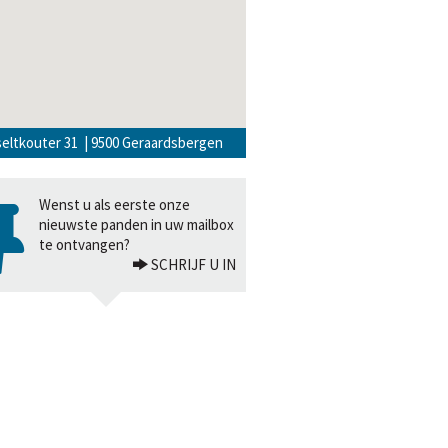
eltkouter 31 | 9500 Geraardsbergen
Wenst u als eerste onze
nieuwste panden in uw mailbox
te ontvangen?
3/17 - Sanitair
SCHRIJF U IN