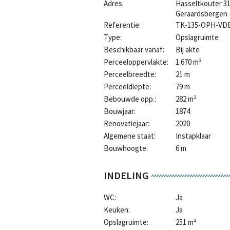
Adres:
Hasseltkouter 3
Geraardsbergen
Referentie:
TK-135-OPH-V
Type:
Opslagruimte
Beschikbaar vanaf:
Bij akte
Perceeloppervlakte:
1.670 m²
Perceelbreedte:
21 m
Perceeldiepte:
79 m
Bebouwde opp.:
282 m²
Bouwjaar:
1874
Renovatiejaar:
2020
Algemene staat:
Instapklaar
Bouwhoogte:
6 m
INDELING
WC:
Ja
Keuken:
Ja
Opslagruimte:
251 m²