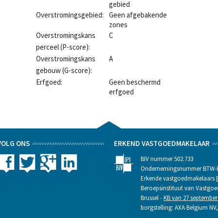
gebied
Overstromingsgebied:
Geen afgebakende
zones
Overstromingskans
C
perceel (P-score):
Overstromingskans
A
gebouw (G-score):
Erfgoed:
Geen beschermd
erfgoed
VOLG ONS
ERKEND VASTGOEDMAKELAAR
BIV nummer 502.733
Ondernemingsnummer BTW-BE
Erkende vastgoedmakelaars
Beroepsinstituut van Vastgo
Brussel -
KB van 27 september
borgstelling: AXA Belgium NV