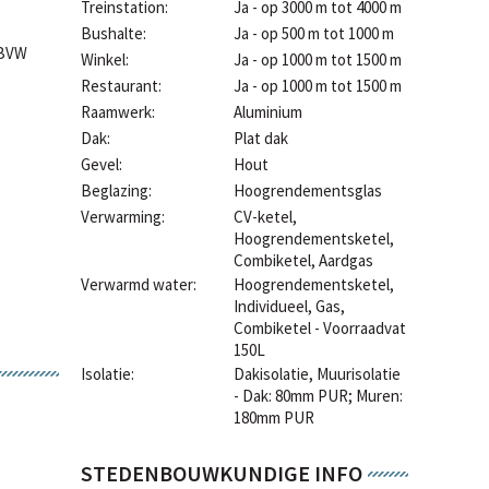
1
Treinstation:
Ja - op 3000 m tot 4000 m
Bushalte:
Ja - op 500 m tot 1000 m
DBVW
Winkel:
Ja - op 1000 m tot 1500 m
Restaurant:
Ja - op 1000 m tot 1500 m
Raamwerk:
Aluminium
Dak:
Plat dak
Gevel:
Hout
Beglazing:
Hoogrendementsglas
Verwarming:
CV-ketel,
Hoogrendementsketel,
Combiketel, Aardgas
Verwarmd water:
Hoogrendementsketel,
Individueel, Gas,
Combiketel - Voorraadvat
150L
Isolatie:
Dakisolatie, Muurisolatie
- Dak: 80mm PUR; Muren:
180mm PUR
STEDENBOUWKUNDIGE INFO