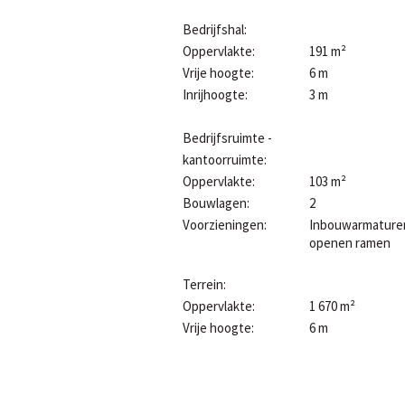
Bedrijfshal
:
Oppervlakte:
191 m²
Vrije hoogte:
6 m
Inrijhoogte:
3 m
Bedrijfsruimte -
kantoorruimte
:
Oppervlakte:
103 m²
Bouwlagen:
2
Voorzieningen:
Inbouwarmature
openen ramen
Terrein
:
Oppervlakte:
1 670 m²
Vrije hoogte:
6 m