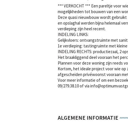
*** VERKOCHT *** Een pareltje voor wie
mogelijkheden tot bouwen van een woni
Deze quasi nieuwbouw wordt gebruikt a
en opslaghal werden bijna helemaal ve
verdieping zijn heel recent.
INDELING LINKS:
Gelijkvloers: ontvangstruimte met sanit
1e verdieping: tastingruimte met kleine
INDELING RECHTS: productiezaal, 2 ops
Het braakliggend deel vooraan het pe
Plannen voor deze woning zijn reeds vo
Kortom, het ideale project voor wie op
afgescheiden privéwoonst vooraan met o
Voor meer informatie of om een bezoek 
09/279.38.10 of via info@optimumvastgo
ALGEMENE INFORMATIE