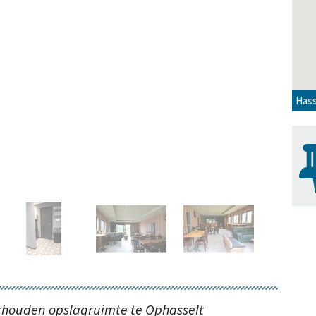
Hass
Foto 
rhouden opslagruimte te Ophasselt