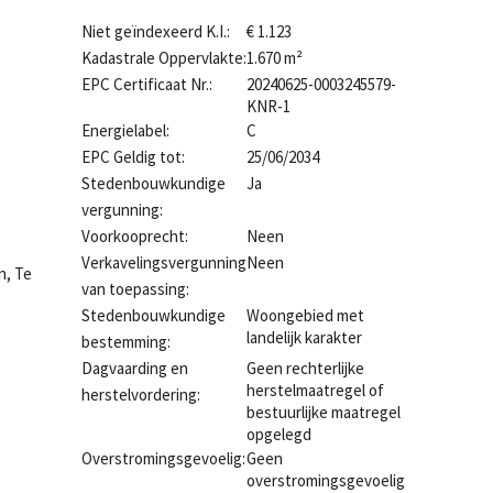
Niet geïndexeerd K.I.:
€ 1.123
Kadastrale Oppervlakte:
1.670 m²
EPC Certificaat Nr.:
20240625-0003245579-
KNR-1
Energielabel:
C
EPC Geldig tot:
25/06/2034
Stedenbouwkundige
Ja
vergunning:
Voorkooprecht:
Neen
Verkavelingsvergunning
Neen
n, Te
van toepassing:
Stedenbouwkundige
Woongebied met
landelijk karakter
bestemming:
Dagvaarding en
Geen rechterlijke
herstelmaatregel of
herstelvordering:
bestuurlijke maatregel
opgelegd
Overstromingsgevoelig:
Geen
overstromingsgevoelig