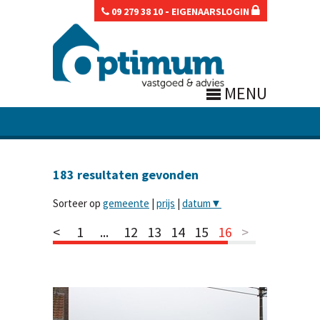
-
09 279 38 10
EIGENAARSLOGIN
MENU
183
resultaten gevonden
Sorteer op
gemeente
|
prijs
|
datum
▼
<
1
...
12
13
14
15
16
>