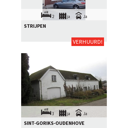
2
ja
Ja
STRIJPEN
VERHUURD!
3
ja
Ja
SINT-GORIKS-OUDENHOVE