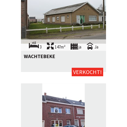
3
147m²
ja
Ja
WACHTEBEKE
VERKOCHT!