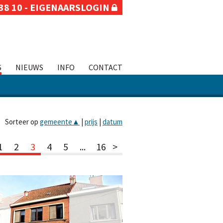
38 10
-
EIGENAARSLOGIN
S
NIEUWS
INFO
CONTACT
Sorteer op
gemeente
▲
|
prijs
|
datum
1
2
3
4
5
...
16
>