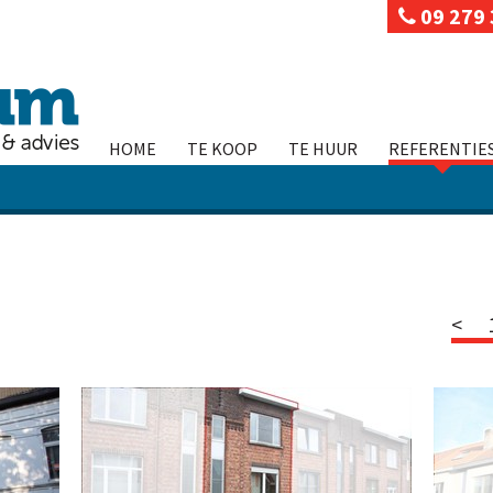
09 279 
HOME
TE KOOP
TE HUUR
REFERENTIE
<