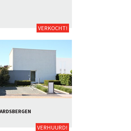
3
149m²
ja
Neen
VERKOCHT!
ARDSBERGEN
77m²
Neen
VERHUURD!