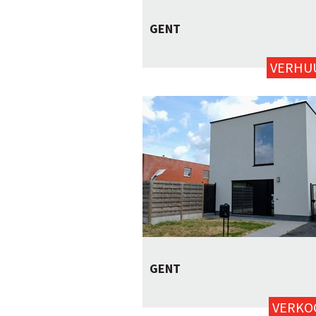
GENT
2
97m²
neen
VERHU
GENT
2
175m²
ja
VERKO