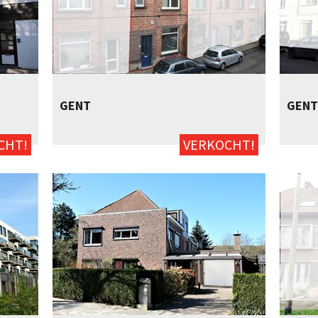
GENT
GENT
Neen
2
143m²
neen
Neen
CHT!
VERKOCHT!