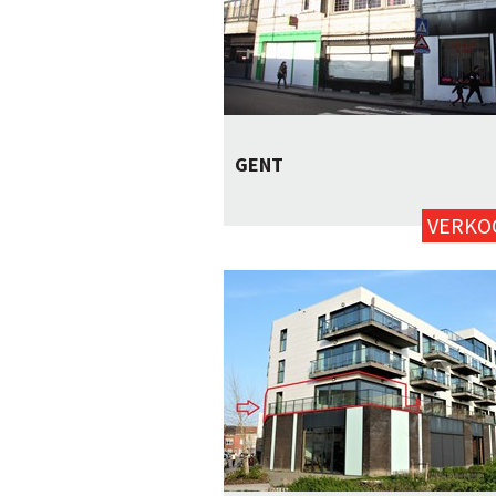
GENT
5
252m²
ja
VERKO