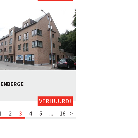
ENBERGE
122m²
neen
Neen
VERHUURD!
1
2
3
4
5
...
16
>