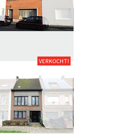
3
217m²
neen
Ja
VERKOCHT!